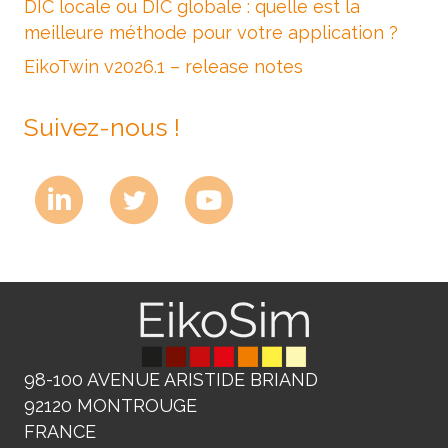
DIC locale ou DIC globale : quelle est la
meilleure méthode pour votre application ?
EikoTwin v2026.1 – release notes
Suivez-nous !
98-100 AVENUE ARISTIDE BRIAND
92120 MONTROUGE
FRANCE