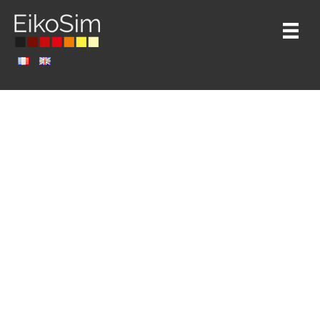
ARTICLES
Fonctionnalité technique : sélection du
maillage de mesure
Par
Clara Minguet
|
10 février 2021
Par Clara Minguet et Lucas Angénieux, Ingénieurs de
recherche chez EikoSim Sur EikoTwin DIC, les résultats