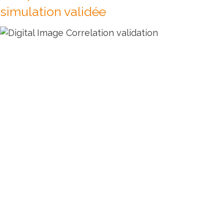
simulation validée
Un Digital Twin pour soutenir votre
simulation
La
validation des simulations
est une partie
importante du travail des ingénieurs, qui prend
beaucoup de temps et d'énergie. Les équipes
doivent confronter
de plus grands modèles de
simulation
à
de plus grandes quantités de
données d'essai
. Nous pensons que les méthodes
optiques sont un moyen d'augmenter radicalement
la
confiance
dans les simulations.Mais elles ne
suffiront pas à combler le
fossé entre la simulation
et les essais
. Un digital twin est un moyen robuste