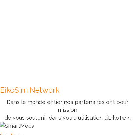
Pré-étude « preuve de concept » adaptée à
vos critères de succès internes
Formation et suivi de la montée en
compétences de vos équipes
Evolution des solutions logicielles selon vos
besoins
Rencontrer l'équipe
Formation
EikoSim Network
Dans le monde entier nos partenaires ont pour
mission
de vous soutenir dans votre utilisation d’EikoTwin