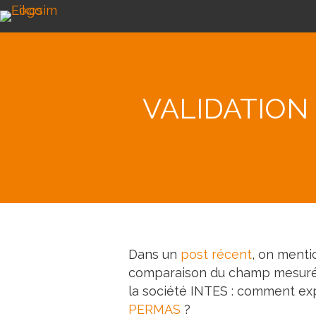
VALIDATION
Dans un
post récent
, on ment
comparaison du champ mesuré a
la société INTES : comment expo
PERMAS
?