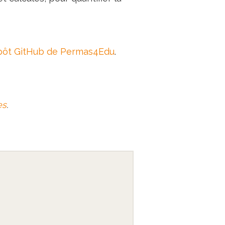
pôt GitHub de Permas4Edu
.
es
.