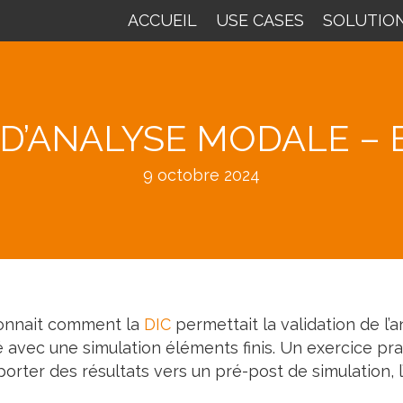
ACCUEIL
USE CASES
SOLUTIO
 D’ANALYSE MODALE – 
9 octobre 2024
ionnait comment la
DIC
permettait la validation de l’
vec une simulation éléments finis. Un exercice pra
rter des résultats vers un pré-post de simulation, l’