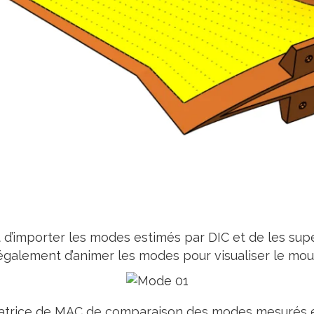
t d’importer les modes estimés par DIC et de les su
 également d’animer les modes pour visualiser le mou
 matrice de MAC de comparaison des modes mesurés et 