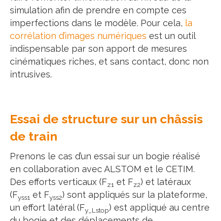
simulation afin de prendre en compte ces
imperfections dans le modèle. Pour cela,
la
corrélation d’images numériques
est un outil
indispensable par son apport de mesures
cinématiques riches, et sans contact, donc non
intrusives.
Essai de structure sur un châssis
de train
Prenons le cas d’un essai sur un bogie réalisé
en collaboration avec ALSTOM et le CETIM.
Des efforts verticaux (F
et F
) et latéraux
z1
z2
(F
et F
) sont appliqués sur la plateforme,
yss1
yss2
un effort latéral (F
) est appliqué au centre
y_Lstop
du bogie et des déplacements de